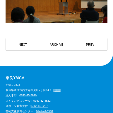
NEXT
ARCHIVE
PREV
奈良YMCA
〒631-0823
奈良県奈良市西大寺国見町2丁目14-1［
地図
］
法人本部：
0742-45-5920
スイミングスクール：
0742-47-8822
スポーツ教室受付：
0742-44-2207
芸術文化教育センター：
0742-44-2291