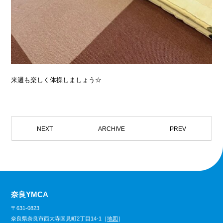
来週も楽しく体操しましょう☆
NEXT
ARCHIVE
PREV
奈良YMCA
〒631-0823
奈良県奈良市西大寺国見町2丁目14-1［
地図
］