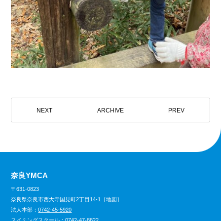
NEXT
ARCHIVE
PREV
奈良YMCA
〒631-0823
奈良県奈良市西大寺国見町2丁目14-1［
地図
］
法人本部：
0742-45-5920
スイミングスクール：
0742-47-8822