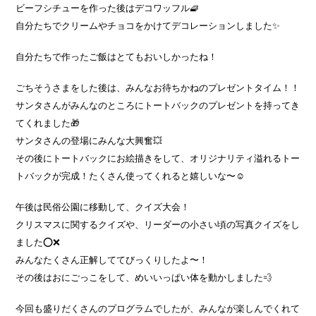
ビーフシチューを作った後はデコワッフル🧇
自分たちでクリームやチョコをかけてデコレーションしました✨
自分たちで作ったご飯はとてもおいしかったね！
ごちそうさまをした後は、みんなお待ちかねのプレゼントタイム！！
サンタさんがみんなのところにトートバックのプレゼントを持ってき
てくれました🎁
サンタさんの登場にみんな大興奮💥
その後にトートバックにお絵描きをして、オリジナリティ溢れるトー
トバックが完成！たくさん使ってくれると嬉しいな〜☺️
午後は民俗公園に移動して、クイズ大会！
クリスマスに関するクイズや、リーダーの小さい頃の写真クイズをし
ました⭕️❌
みんなたくさん正解しててびっくりしたよ〜！
その後はおにごっこをして、めいいっぱい体を動かしました💨
今回も盛りだくさんのプログラムでしたが、みんなが楽しんでくれて