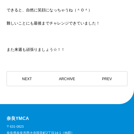
できると、自然に笑顔になっちゃうね（＾Ｏ＾）
難しいことにも最後までチャレンジできていました！
また来週も頑張りましょう☆！！
NEXT
ARCHIVE
PREV
奈良YMCA
〒631-0823
奈良県奈良市西大寺国見町2丁目14-1［
地図
］