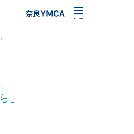
」
」
ら」