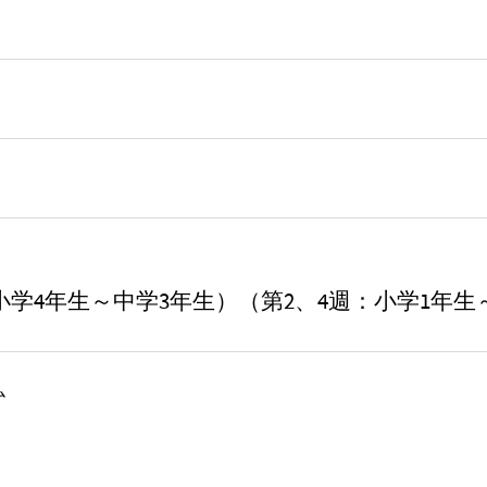
小学4年生～中学3年生）（第2、4週：小学1年生
ム