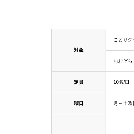
ことりク
対象
おおぞら
定員
10名/日
曜日
月～土曜