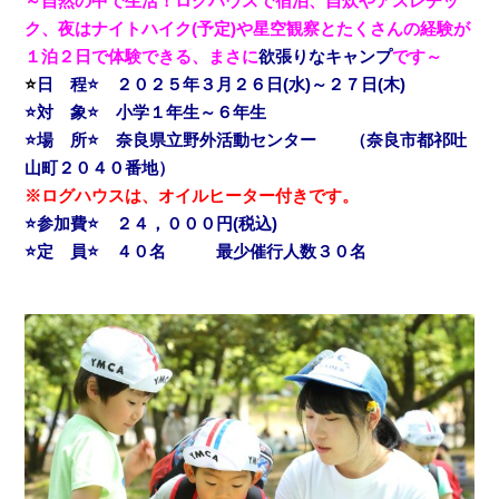
～自然の中で生活！ログハウスで宿泊、自炊やアスレチッ
ク、夜はナイトハイク(予定)や星空観察とたくさんの経験が
１泊２日で体験できる、まさに
欲張りなキャンプ
です～
⭐
日 程⭐ ２０２５年３月２６日(水)～２７日(木)
⭐対 象⭐ 小学１年生～６年生
⭐場 所⭐ 奈良県立野外活動センター （奈良市都祁吐
山町２０４０番地）
※ログハウスは、オイルヒーター付きです。
⭐参加費⭐ ２４，０００円(税込)
⭐定 員⭐ ４０名 最少催行人数３０名