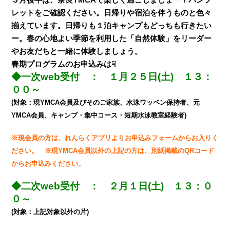
レットをご確認ください。日帰りや宿泊を伴うものと色々
揃えています。日帰りも１泊キャンプもどっちも行きたい
ー。
春の心地よい季節を利用した「自然体験」をリーダー
やお友だちと一緒に体験しましょう。
春期プログラムのお申込みは☟
◆一次web受付 ： １月２５日(土) １３：
００～
(対象：現YMCA会員及びそのご家族、水泳ワッペン保持者、元
YMCA会員、キャンプ・集中コース・短期水泳教室経験者)
※現会員の方は、れんらくアプリよりお申込みフォームからお入りく
ださい。 ※現YMCA会員以外の上記の方は、別紙掲載のQRコード
からお申込みください。
◆二次web受付 ： ２月１日(土) １３：０
０～
(対象：上記対象以外の片)