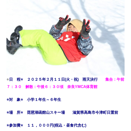
⭐
日 程⭐ ２０２５年２月１１日(火・祝) 雨天決行
集合：午前
７：３０ 解散：午後６：３０頃 奈良YMCA体育館
⭐対 象⭐ 小学１年生～６年生
⭐場 所⭐ 琵琶湖函館山スキー場 滋賀県高島市今津町日置前
⭐参加費⭐ １１，０００円(税込・昼食代含む)