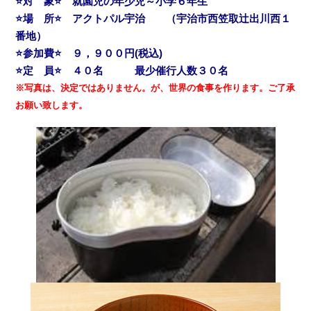
⭐対 象⭐ 就園児の年少児～小学６年生
⭐場 所⭐ アクトパル宇治 （宇治市西笠取辻出川西１
番地）
⭐参加費⭐ ９，９００円(税込)
⭐定 員⭐ ４０名 最少催行人数３０名
※写真は、決定ではありません。が、世界の食事を作ります。ご了承
お願い致します。