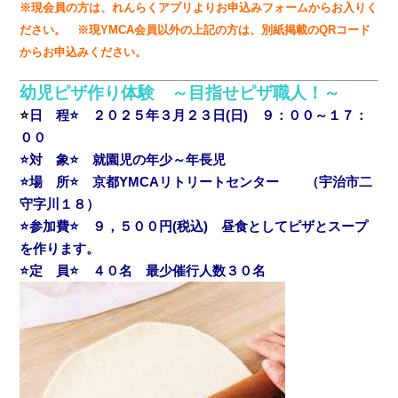
※現会員の方は、れんらくアプリよりお申込みフォームからお入りく
ださい。 ※現YMCA会員以外の上記の方は、別紙掲載のQRコード
からお申込みください。
幼児ピザ作り体験 ～目指せピザ職人！～
⭐
日 程⭐ ２０２５年３月２３日(日) ９：００～１７：
００
⭐対 象⭐ 就園児の年少～年長児
⭐場 所⭐ 京都YMCAリトリートセンター （宇治市二
守字川１８）
⭐参加費⭐ ９，５００円(税込) 昼食としてピザとスープ
を作ります。
⭐定 員⭐ ４０名 最少催行人数３０名