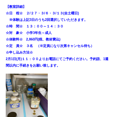
【教室詳細】
☆日 程☆ ２/２７・３/６・３/１３(全土曜日)
※体験は上記3日のうち2回選択していただきます。
☆時 間☆ １３：００～１４：３０
☆対 象☆ 小学3年生～成人
☆体験料☆ 2,860円(税、教材費込)
☆定 員☆ ３名 （※定員になり次第キャンセル待ち）
☆申し込み方法☆
2月1日(月)１１：００よりお電話にてご予約ください。予約語、1週
間以内に手続きをお願い致します。