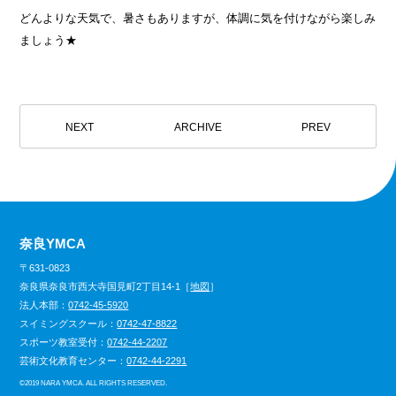
どんよりな天気で、暑さもありますが、体調に気を付けながら楽しみ
ましょう★
NEXT
ARCHIVE
PREV
奈良YMCA
〒631-0823
奈良県奈良市西大寺国見町2丁目14-1［
地図
］
法人本部：
0742-45-5920
スイミングスクール：
0742-47-8822
スポーツ教室受付：
0742-44-2207
芸術文化教育センター：
0742-44-2291
©
2019 NARA YMCA. ALL RIGHTS RESERVED.