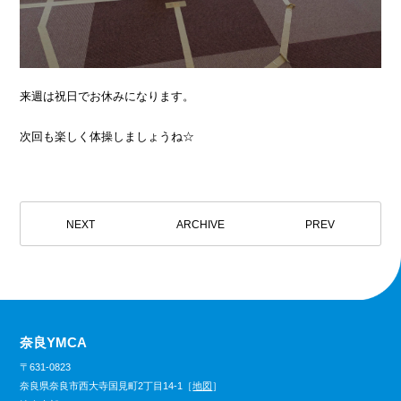
来週は祝日でお休みになります。
次回も楽しく体操しましょうね☆
NEXT
ARCHIVE
PREV
奈良YMCA
〒631-0823
奈良県奈良市西大寺国見町2丁目14-1［
地図
］