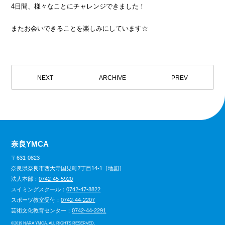
4日間、様々なことにチャレンジできました！
またお会いできることを楽しみにしています☆
NEXT
ARCHIVE
PREV
奈良YMCA
〒631-0823
奈良県奈良市西大寺国見町2丁目14-1［
地図
］
法人本部：
0742-45-5920
スイミングスクール：
0742-47-8822
スポーツ教室受付：
0742-44-2207
芸術文化教育センター：
0742-44-2291
©
2019 NARA YMCA. ALL RIGHTS RESERVED.