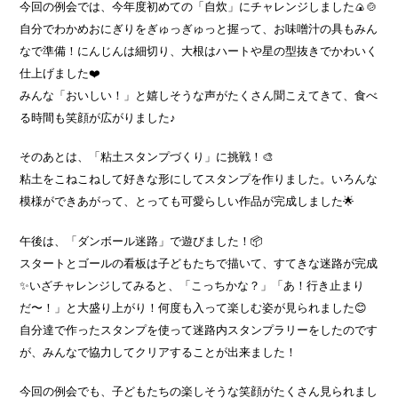
今回の例会では、今年度初めての「自炊」にチャレンジしました🍙🍲
自分でわかめおにぎりをぎゅっぎゅっと握って、お味噌汁の具もみん
なで準備！にんじんは細切り、大根はハートや星の型抜きでかわいく
仕上げました❤️
みんな「おいしい！」と嬉しそうな声がたくさん聞こえてきて、食べ
る時間も笑顔が広がりました♪
そのあとは、「粘土スタンプづくり」に挑戦！🎨
粘土をこねこねして好きな形にしてスタンプを作りました。いろんな
模様ができあがって、とっても可愛らしい作品が完成しました🌟
午後は、「ダンボール迷路」で遊びました！📦️
スタートとゴールの看板は子どもたちで描いて、すてきな迷路が完成
✨いざチャレンジしてみると、「こっちかな？」「あ！行き止まり
だ〜！」と大盛り上がり！何度も入って楽しむ姿が見られました😊
自分達で作ったスタンプを使って迷路内スタンプラリーをしたのです
が、みんなで協力してクリアすることが出来ました！
今回の例会でも、子どもたちの楽しそうな笑顔がたくさん見られまし