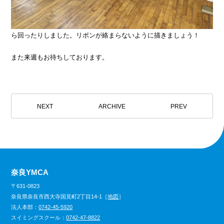
ら回ったりしました。リボンが絡まらないように描きましょう！
また来週もお待ちしております。
NEXT
ARCHIVE
PREV
奈良YMCA
〒631-0823
奈良県奈良市西大寺国見町2丁目14-1［
地図
］
法人本部：
0742-45-5920
スイミングスクール：
0742-47-8822