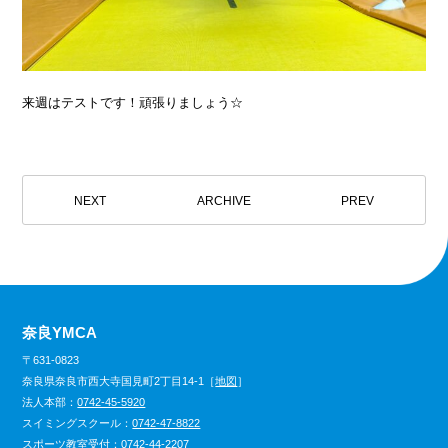
来週はテストです！頑張りましょう☆
NEXT
ARCHIVE
PREV
奈良YMCA
〒631-0823
奈良県奈良市西大寺国見町2丁目14-1［
地図
］
法人本部：
0742-45-5920
スイミングスクール：
0742-47-8822
スポーツ教室受付：
0742-44-2207