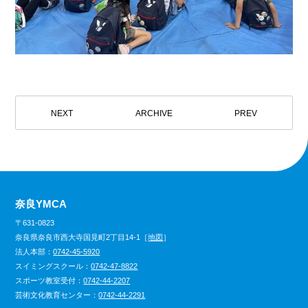
NEXT
ARCHIVE
PREV
奈良YMCA
〒631-0823
奈良県奈良市西大寺国見町2丁目14-1［
地図
］
法人本部：
0742-45-5920
スイミングスクール：
0742-47-8822
スポーツ教室受付：
0742-44-2207
芸術文化教育センター：
0742-44-2291