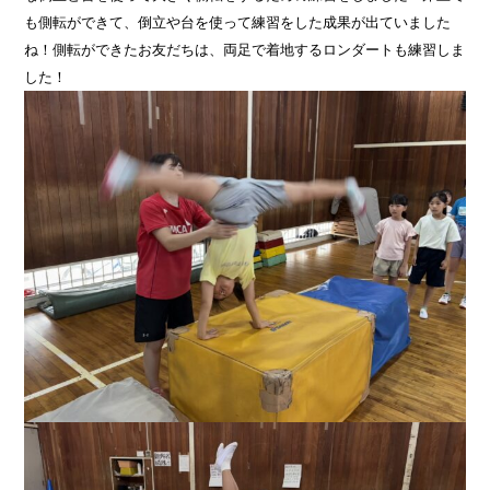
も側転ができて、倒立や台を使って練習をした成果が出ていました
ね！側転ができたお友だちは、両足で着地するロンダートも練習しま
した！