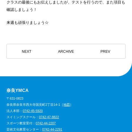
クラスの最後にもお伝えしましたが、テストを行うので、また項目も
確認しましょう！
来週も頑張りましょう☆
NEXT
ARCHIVE
PREV
奈良YMCA
〒631-0823
奈良県奈良市西大寺国見町2丁目14-1［
地図
］
法人本部：
0742-45-5920
スイミングスクール：
0742-47-8822
スポーツ教室受付：
0742-44-2207
芸術文化教育センター：
0742-44-2291