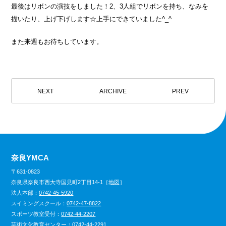
最後はリボンの演技をしました！2、3人組でリボンを持ち、なみを
描いたり、上げ下げします☆上手にできていました^_^
また来週もお待ちしています。
NEXT
ARCHIVE
PREV
奈良YMCA
〒631-0823
奈良県奈良市西大寺国見町2丁目14-1［
地図
］
法人本部：
0742-45-5920
スイミングスクール：
0742-47-8822
スポーツ教室受付：
0742-44-2207
芸術文化教育センター：
0742-44-2291