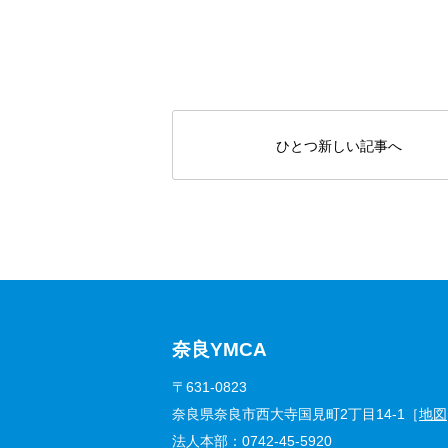
ひとつ新しい記事へ
奈良YMCA
〒631-0823
奈良県奈良市西大寺国見町2丁目14-1［
地図
法人本部：
0742-45-5920