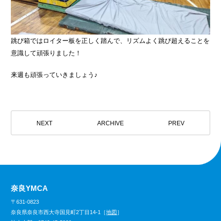
跳び箱ではロイター板を正しく踏んで、リズムよく跳び超えることを
意識して頑張りました！
来週も頑張っていきましょう♪
NEXT
ARCHIVE
PREV
奈良YMCA
〒631-0823
奈良県奈良市西大寺国見町2丁目14-1［
地図
］