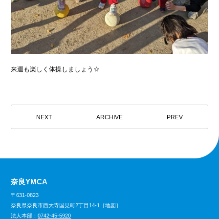
来週も楽しく体操しましょう☆
NEXT
ARCHIVE
PREV
奈良YMCA
〒631-0823
奈良県奈良市西大寺国見町2丁目14-1［
地図
］
法人本部：
0742-45-5920