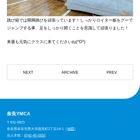
跳び箱では開脚跳びを頑張っています！しっかりロイター板をグーで
ジャンプする事、足をしっかり開くことを意識して頑張りました！
来週も元気にクラスに来てくださいね(^O^)
NEXT
ARCHIVE
PREV
奈良YMCA
〒631-0823
奈良県奈良市西大寺国見町2丁目14-1［
地図
］
法人本部：
0742-45-5920