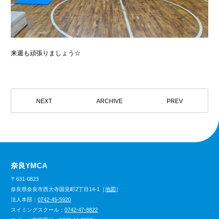
来週も頑張りましょう☆
NEXT
ARCHIVE
PREV
奈良YMCA
〒631-0823
奈良県奈良市西大寺国見町2丁目14-1［
地図
］
法人本部：
0742-45-5920
スイミングスクール：
0742-47-8822