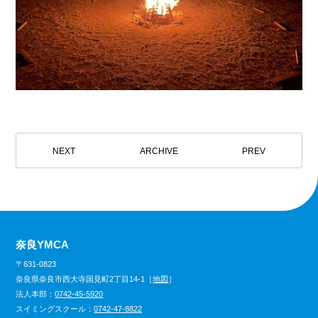
NEXT
ARCHIVE
PREV
奈良YMCA
〒631-0823
奈良県奈良市西大寺国見町2丁目14-1［
地図
］
法人本部：
0742-45-5920
スイミングスクール：
0742-47-8822