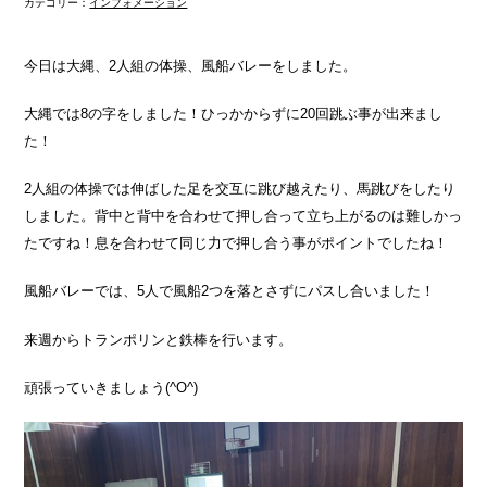
カテゴリー：
インフォメーション
今日は大縄、2人組の体操、風船バレーをしました。
大縄では8の字をしました！ひっかからずに20回跳ぶ事が出来まし
た！
2人組の体操では伸ばした足を交互に跳び越えたり、馬跳びをしたり
しました。背中と背中を合わせて押し合って立ち上がるのは難しかっ
たですね！息を合わせて同じ力で押し合う事がポイントでしたね！
風船バレーでは、5人で風船2つを落とさずにパスし合いました！
来週からトランポリンと鉄棒を行います。
頑張っていきましょう(^O^)