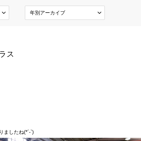
ラス
たね(*´-`)