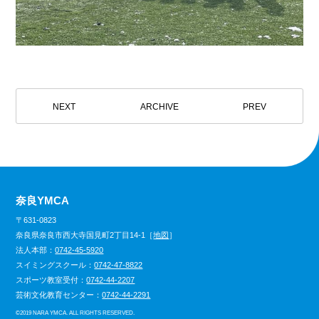
NEXT
ARCHIVE
PREV
奈良YMCA
〒631-0823
奈良県奈良市西大寺国見町2丁目14-1［
地図
］
法人本部：
0742-45-5920
スイミングスクール：
0742-47-8822
スポーツ教室受付：
0742-44-2207
芸術文化教育センター：
0742-44-2291
©
2019 NARA YMCA. ALL RIGHTS RESERVED.