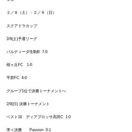
２／８（土）・２／９（日）
スクアドラカップ
2/8(土)予選リーグ
パルティーダ生駒B
7-0
桜ヶ丘FC 1-0
平群FC
4-0
グループ1位で決勝トーナメントへ
2/9(日) 決勝トーナメント
ベスト16 ディアブロッサ高田C
1-0
準々決勝 Passion
0-1