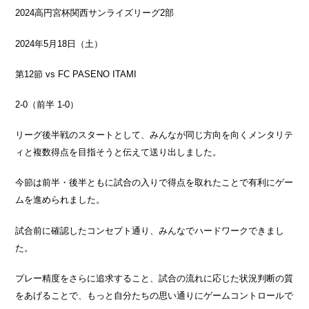
2024
高円宮杯関西サンライズリーグ
2
部
2024
年
5
月
18
日（土）
第
12
節
vs FC PASENO ITAMI
2-0
（前半
1-0
）
リーグ後半戦のスタートとして、みんなが同じ方向を向くメンタリテ
ィと複数得点を目指そうと伝えて送り出しました。
今節は前半・後半ともに試合の入りで得点を取れたことで有利にゲー
ムを進められました。
試合前に確認したコンセプト通り、みんなでハードワークできまし
た。
プレー精度をさらに追求すること、試合の流れに応じた状況判断の質
をあげることで、もっと自分たちの思い通りにゲームコントロールで