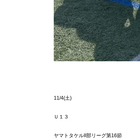
11/4(
土
)
Ｕ１３
ヤマトタケル
II
部リーグ第
16
節