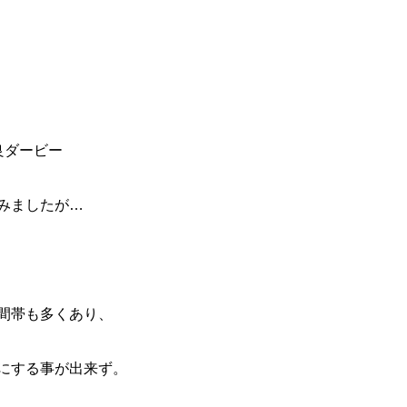
良ダービー
みましたが
…
間帯も多くあり、
にする事が出来ず。