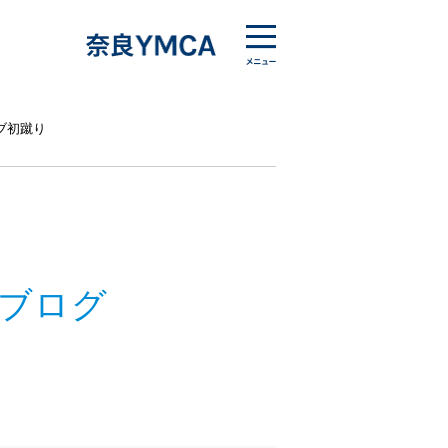
ラブ初蹴り
ブログ