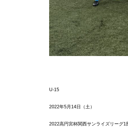
U-15
2022
年
5
月
14
日（土）
2022
高円宮杯関西サンライズリーグ
1