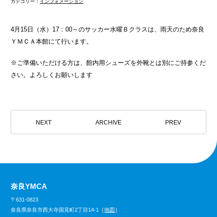
カテゴリー：
インフォメーション
4月15日（水）17：00～のサッカー水曜Ｂクラスは、雨天のため奈良
ＹＭＣＡ本館にて行います。
※ご準備いただける方は、館内用シューズを外靴とは別にご持参くだ
さい。よろしくお願いします
NEXT
ARCHIVE
PREV
奈良YMCA
〒631-0823
奈良県奈良市西大寺国見町2丁目14-1［
地図
］